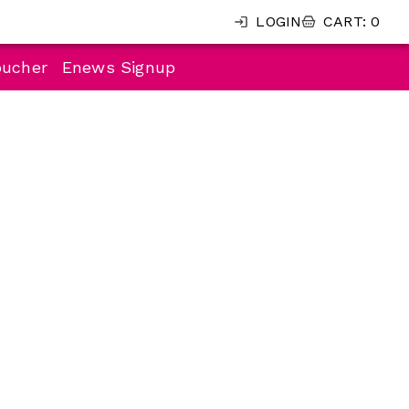
LOGIN
CART
:
0
oucher
Enews Signup